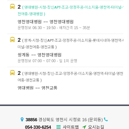
2
( 영대병원-시청-창신APT-조교-망정주공-미소지움-영천역-터미널-영
천여중-영대병원 )
영천영대병원
영천영대병원
운행정보 06:30 ~ 19:50 - 배차간격 15 ~ 35분
2
( 쌍계-시청-창신APT-조교-망정주공-미소지움-롯데시네마-영천역-터
미널-영천여중-영천교통 )
쌍계동
영천영대병원
운행정보 07:00 ~ 07:00 - 일 1회 운행
2
( 영대병원-시청-창신-조교-망정주공-미소지움-영천역-터미널-영천
여중-영천교통 )
영대병원
영천교통
운행정보 19:30 ~ 20:25 - 배차간격 25분
50m
2-1
( 영대병원-시청-창신-조교-망정주공-미소지움-영천역-터미널-영
천여중-쌍계동-영대병원 )
38856
경상북도 영천시 시청로 16 (문외동)
영천영대병원
영천영대병원
054-330-6254
사이트맵
오시는길
운행정보 13:37 ~ 16:51 - 일 2회 운행