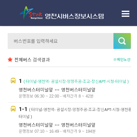
노선정보
노선검색
정류장정보
전체버스
검색결과
배차시간표
※메인노선
빠른길찾기
1
버스도착알림톡
( 터미널-영천역- 공설시장-망정주공-조교-창신APT-시청-터미널 )
영천버스터미널앞
영천버스터미널앞
센터소개
운행정보 06:30 ~ 22:00 - 배차간격 8 ~ 42분
1-1
( 터미널-영천역- 공설시장-망정주공-조교-창신APT-시청-영천중-
이용안내
터미널 )
영천버스터미널앞
영천버스터미널앞
운행정보 07:10 ~ 16:49 - 배차간격 9 ~ 194분