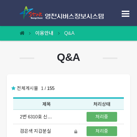
노선정보
이용안내
Q&A
정류장정보
Q&A
빠른길찾기
버스도착알림톡
전체게시물
1
/
155
센터소개
제목
처리상태
이용안내
2번 6310호 신대석 기사 `
처리중
홈페이지 이용안내
검은색 지갑분실
처리중