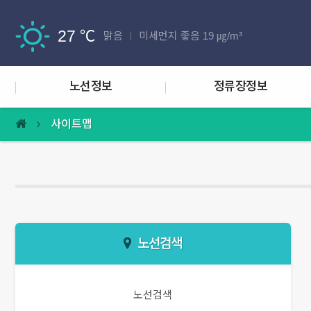
27 ℃
맑음
미세먼지 좋음 19 ㎍/m³
노선정보
정류장정보
사이트맵
노선검색
노선검색