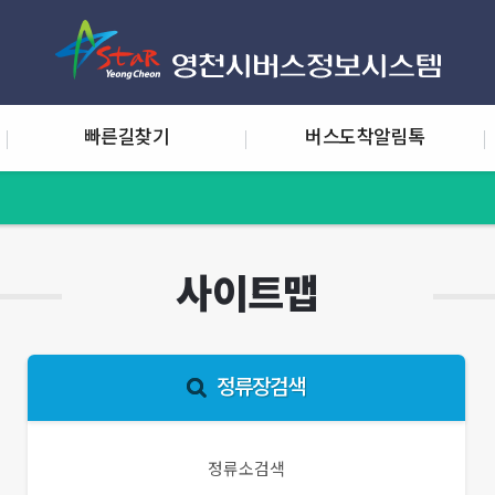
빠른길찾기
버스도착알림톡
사이트맵
정류장검색
정류소검색